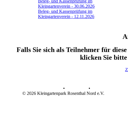
Beleg- und Kassenprüfung im
Kleingartenverein - 30.06.2026
Beleg- und Kassenprüfung im
Kleingartenverein - 12.11.2026
A
Falls Sie sich als Teilnehmer für die
klicken Sie bitt
Z
Datenschutz
•
Impressum
•
© 2026 Kleingartenpark Rosenthal Nord e.V.