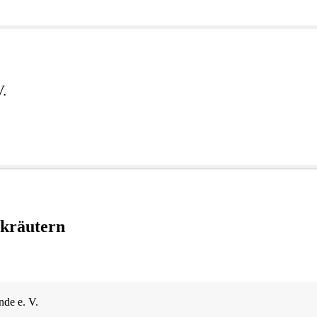
V.
lkräutern
de e. V.