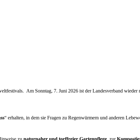
ltfestivals. Am Sonntag, 7. Juni 2026 ist der Landesverband wieder m
ss
“ erhalten, in dem sie Fragen zu Regenwürmern und anderen Lebew
Hinweise zu
naturnaher und torffreier Gartenpflege
, zur
Komposti