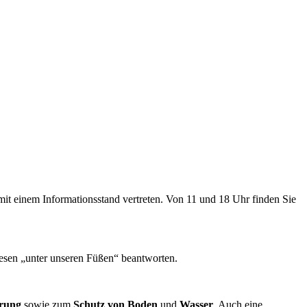
it einem Informationsstand vertreten. Von 11 und 18 Uhr finden Sie
esen „unter unseren Füßen“ beantworten.
erung
sowie zum
Schutz von Boden
und
Wasser
. Auch eine